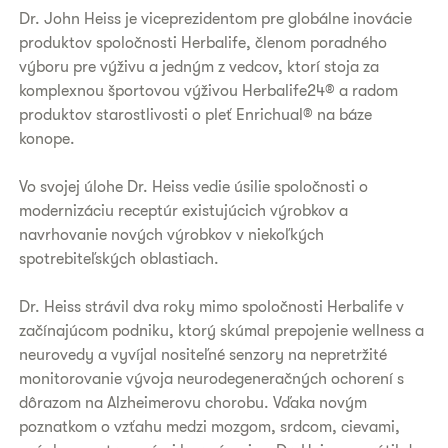
Dr. John Heiss je viceprezidentom pre globálne inovácie
produktov spoločnosti Herbalife, členom poradného
výboru pre výživu a jedným z vedcov, ktorí stoja za
komplexnou športovou výživou Herbalife24® a radom
produktov starostlivosti o pleť Enrichual® na báze
konope.
Vo svojej úlohe Dr. Heiss vedie úsilie spoločnosti o
modernizáciu receptúr existujúcich výrobkov a
navrhovanie nových výrobkov v niekoľkých
spotrebiteľských oblastiach.
Dr. Heiss strávil dva roky mimo spoločnosti Herbalife v
začínajúcom podniku, ktorý skúmal prepojenie wellness a
neurovedy a vyvíjal nositeľné senzory na nepretržité
monitorovanie vývoja neurodegeneračných ochorení s
dôrazom na Alzheimerovu chorobu. Vďaka novým
poznatkom o vzťahu medzi mozgom, srdcom, cievami,