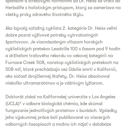
spánkom a stresovými hormónmi sa Dr. Heiss sa vrátil do
Herbalife s holistickým prístupom, ktorý sa zameriava na
všetky prvky zdravého životného štýlu.
Ako bývalý súťažný cyklista 2. kategórie Dr. Heiss veľmi
dobre pozná výživové potreby vytrvalostných
športovcov. Je viacnásobným víťazom horských
cyklistických pretekov Leadville 100 s časom pod 9 hodín
a držiteľom traťového rekordu vo vekovej kategórii na
Furnace Creek 508, nonstop cyklistických pretekoch na
508 míľ, ktoré prechádzajú cez Údolie smrti v Kalifornii,
ako súčasť dvojčlennej štafety. Dr. Heiss absolvoval
niekoľko ultramaratónov a je vášnivým lyžiarom.
Doktorát získal na Kalifornskej univerzite v Los Angeles
(UCLA)* v odbore biologická chémia, kde skúmal
fungovanie jednotlivých proteínov v bunkách. Výsledky
jeho výskumnej práce boli publikované vo viacerých
odborných časopisoch a možno ich nájsť v databáze