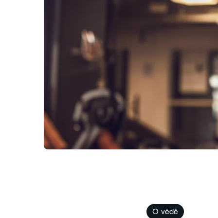
​​O vědě​