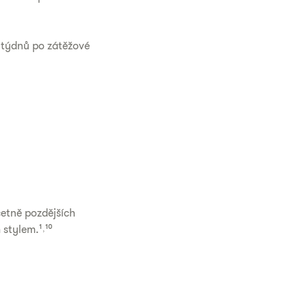
a týdnů po zátěžové
etně pozdějších
stylem.¹˒¹⁰