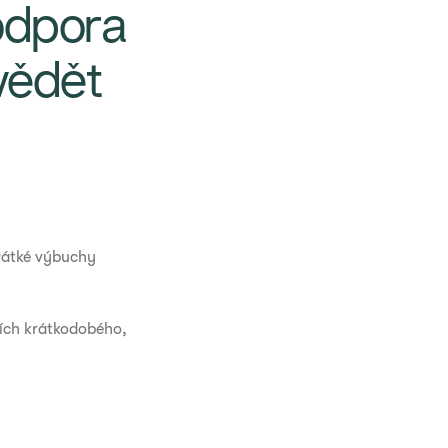
odpora
vědět
krátké výbuchy
ších krátkodobého,