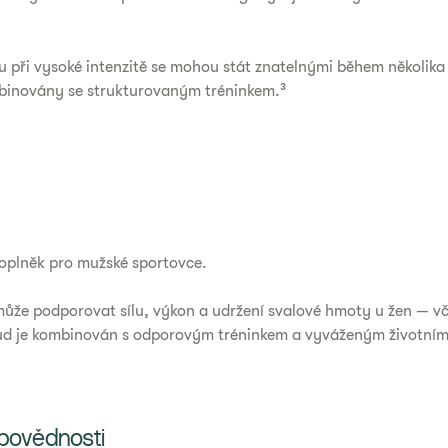
nu při vysoké intenzitě se mohou stát znatelnými během několik
mbinovány se strukturovaným tréninkem.³
doplněk pro mužské sportovce.
ůže podporovat sílu, výkon a udržení svalové hmoty u žen — vč
kud je kombinován s odporovým tréninkem a vyváženým životním 
povědnosti