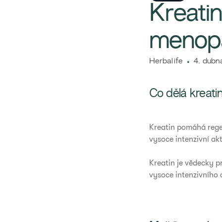
Kreati
menopa
​​Herbalife​
4. dubn
Co dělá kreati
Kreatin pomáhá regen
vysoce intenzivní akti
Kreatin je vědecky 
vysoce intenzivního c