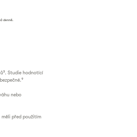
mů denně.
³. Studie hodnotící
 bezpečné.⁹
ováhu nebo
y měli před použitím