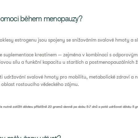
 pomoci během menopauzy?
poklesy estrogenu jsou spojeny se snižováním svalové hmoty a síl
e suplementace kreatinem — zejména v kombinaci s odporovým
ovou sílu a funkční kapacitu u starších a postmenopauzálních že
ti udržování svalové hmoty pro mobilitu, metabolické zdraví a n
o oblast rostoucího vědeckého zájmu.
je nutné zatížit dávkou přibližně 20 gramů denně po dobu 5-7 dnů a poté udržovat dávku 5 