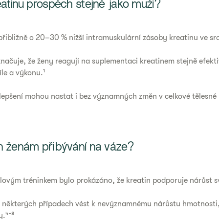
eatinu prospěch stejně jako muži?
přibližně o 20–30 % nižší intramuskulární zásoby kreatinu ve sr
čuje, že ženy reagují na suplementaci kreatinem stejně efektiv
íle a výkonu.¹
 zlepšení mohou nastat i bez významných změn v celkové tělesné
n ženám přibývání na váze?
 silovým tréninkem bylo prokázáno, že kreatin podporuje nárůst 
v některých případech vést k nevýznamnému nárůstu hmotnosti, 
.⁴⁻⁸