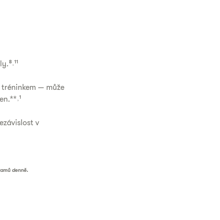
y.⁸˒¹¹
 tréninkem — může
n.**˒¹
ezávislost v
gramů denně.