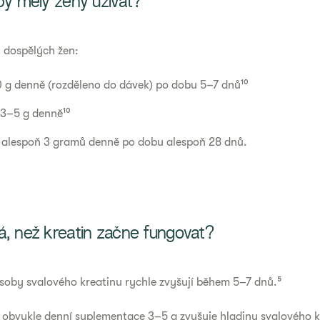
 by měly ženy užívat?
 dospělých žen:
0 g denně (rozděleno do dávek) po dobu 5–7 dnů¹⁰
 3–5 g denně¹⁰
ní alespoň 3 gramů denně po dobu alespoň 28 dnů.
á, než kreatin začne fungovat?
 zásoby svalového kreatinu rychle zvyšují během 5–7 dnů.⁵
ní obvykle denní suplementace 3–5 g zvyšuje hladiny svalového kr