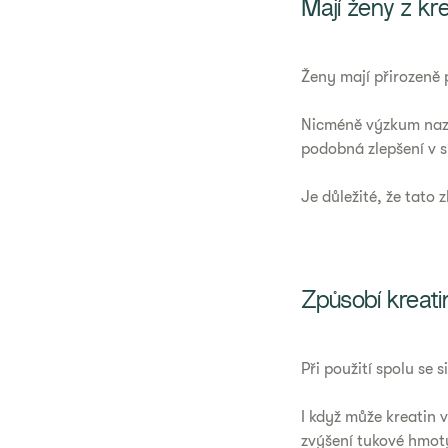
Mají ženy z kr
Ženy mají přirozeně 
Nicméně výzkum nazna
podobná zlepšení v s
Je důležité, že tato
Způsobí kreati
Při použití spolu se
I když může kreatin 
zvýšení tukové hmoty