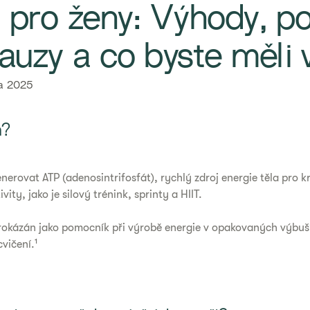
n pro ženy: Výhody, p
uzy a co byste měli 
a 2025
n?
erovat ATP (adenosintrifosfát), rychlý zdroj energie těla pro 
vity, jako je silový trénink, sprinty a HIIT.
prokázán jako pomocník při výrobě energie v opakovaných výbu
vičení.¹