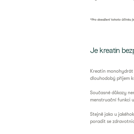
*Pro dosažení tohoto účinku j
Je kreatin be
Kreatin monohydrát 
dlouhodobý příjem k
Současné důkazy nen
menstruační funkci u
Stejně jako u jakéhok
poradit se zdravotni