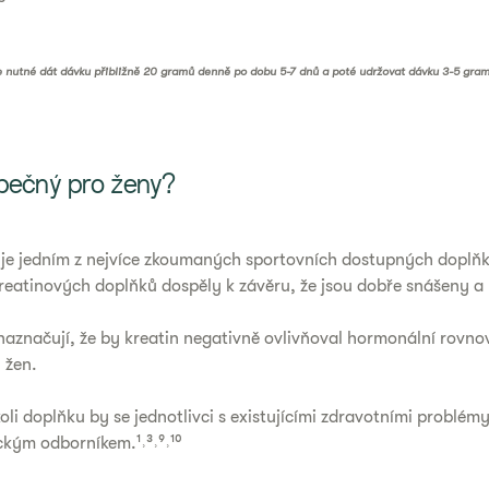
e nutné dát dávku přibližně 20 gramů denně po dobu 5-7 dnů a poté udržovat dávku 3-5 gra
zpečný pro ženy?
je jedním z nejvíce zkoumaných sportovních dostupných doplňků
reatinových doplňků dospěly k závěru, že jsou dobře snášeny a
aznačují, že by kreatin negativně ovlivňoval hormonální rovn
 žen.
oli doplňku by se jednotlivci s existujícími zdravotními problém
ckým odborníkem.¹˒³˒⁹˒¹⁰