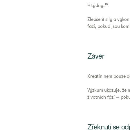
4 týdny.¹⁰
Zlepšení síly a výko
fázi, pokud jsou ko
Závěr
Kreatin není pouze 
Výzkum ukazuje, že m
životních fází — po
Zřeknutí se od