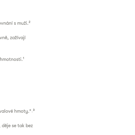
ovnání s muži.²
ně, zažívají
 hmotnosti.¹
svalové hmoty.*˒³
děje se tak bez