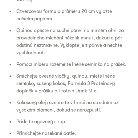
Čtvercovou formu o průměru 20 cm vyložte
pečicím papírem.
Quinou opečte na suché pánvi na mírném ohni za
pravidelného míchání několik minut, dokud o pár
odstínů neztmavne. Vyklopte je z pánve a nechte
vychladnout.
Pomocí mixéru rozemelte lněné semínko na prášek.
Smíchejte ovesné vločky, quinou, mleté lněné
semínko, sušený kokos, Formula 3 Proteinový
doplněk v prášku a Protein Drink Mix.
Kokosový olej rozehřejte v hrnci na středním až
vysokém plameni, dokud se nerozpustí.
Přidejte agávový sirup.
Přimíchejte nasekané datle.