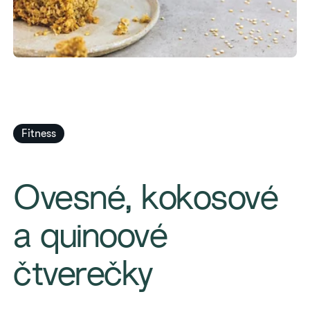
Fitness
​Ovesné, kokosové
a quinoové
čtverečky