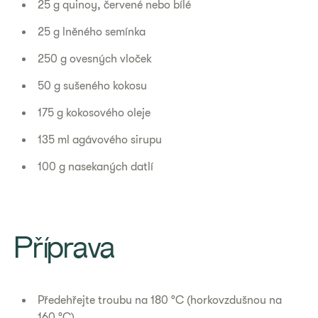
25 g quinoy, červené nebo bílé
25 g lněného semínka
250 g ovesných vloček
50 g sušeného kokosu
175 g kokosového oleje
135 ml agávového sirupu
100 g nasekaných datlí
Příprava
Předehřejte troubu na 180 °C (horkovzdušnou na
160 °C).