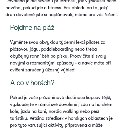
Dovolená je ale skvělou příležitostí, jak vyzkoušet něco
nového, pokud jde o fitness. Bez ohledu na to, jaký
druh dovolené jste si naplánovali, máme pro vás řešení.
Pojďme na pláž
Vyměňte svou obvyklou týdenní lekci pilates za
plážovou jógu, paddleboarding nebo třeba
obyčejný ranní běh po písku. Procvičíte si svaly
novými a rozmanitými způsoby - a navíc máte při
cvičení zaručený úžasný výhled!
A co v horách?
Pokud je vaše prázdninová destinace kopcovitější,
vyzkoušejte v rámci své dovolené jízdu na horském
kole, jízdu na koni, nordic walking nebo pěší
turistiku. Většina středisek v horských oblastech je
pro tyto vzrušující aktivity připravena a může