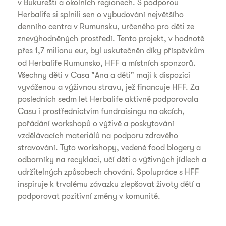
v Bukurešti a okolních regionech. S podporou
Herbalife si splnili sen o vybudování největšího
denního centra v Rumunsku, určeného pro děti ze
znevýhodněných prostředí. Tento projekt, v hodnotě
přes 1,7 milionu eur, byl uskutečněn díky příspěvkům
od Herbalife Rumunsko, HFF a místních sponzorů.
Všechny děti v Casa "Ana a děti" mají k dispozici
vyváženou a výživnou stravu, jež financuje HFF. Za
posledních sedm let Herbalife aktivně podporovala
Casu i prostřednictvím fundraisingu na akcích,
pořádání workshopů o výživě a poskytování
vzdělávacích materiálů na podporu zdravého
stravování. Tyto workshopy, vedené food blogery a
odborníky na recyklaci, učí děti o výživných jídlech a
udržitelných způsobech chování. Spolupráce s HFF
inspiruje k trvalému závazku zlepšovat životy dětí a
podporovat pozitivní změny v komunitě.