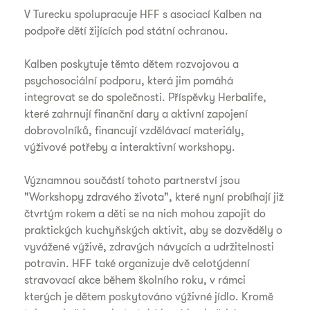
V Turecku spolupracuje HFF s asociací Kalben na
podpoře dětí žijících pod státní ochranou.
Kalben poskytuje těmto dětem rozvojovou a
psychosociální podporu, která jim pomáhá
integrovat se do společnosti. Příspěvky Herbalife,
které zahrnují finanční dary a aktivní zapojení
dobrovolníků, financují vzdělávací materiály,
výživové potřeby a interaktivní workshopy.
Významnou součástí tohoto partnerství jsou
"Workshopy zdravého života", které nyní probíhají již
čtvrtým rokem a děti se na nich mohou zapojit do
praktických kuchyňských aktivit, aby se dozvěděly o
vyvážené výživě, zdravých návycích a udržitelnosti
potravin. HFF také organizuje dvě celotýdenní
stravovací akce během školního roku, v rámci
kterých je dětem poskytováno výživné jídlo. Kromě