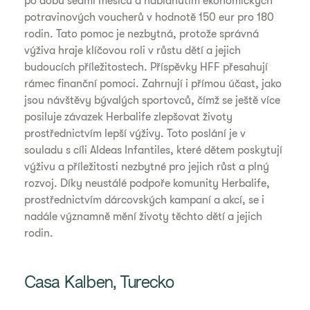
po dobu sedmi měsíců a nabídnutím ekonomických
potravinových voucherů v hodnotě 150 eur pro 180
rodin. Tato pomoc je nezbytná, protože správná
výživa hraje klíčovou roli v růstu dětí a jejich
budoucích příležitostech. Příspěvky HFF přesahují
rámec finanční pomoci. Zahrnují i přímou účast, jako
jsou návštěvy bývalých sportovců, čímž se ještě více
posiluje závazek Herbalife zlepšovat životy
prostřednictvím lepší výživy. Toto poslání je v
souladu s cíli Aldeas Infantiles, které dětem poskytují
výživu a příležitosti nezbytné pro jejich růst a plný
rozvoj. Díky neustálé podpoře komunity Herbalife,
prostřednictvím dárcovských kampaní a akcí, se i
nadále významně mění životy těchto dětí a jejich
rodin.
Casa Kalben, Turecko