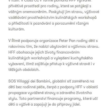
v Itálii. V Casa Oz v Turíně pomáhá HFF vytvářet
přívětivé prostředí pro rodiny, které se potýkají s
vážným onemocněním. Poskytují jim stravu, výživové
vzdělávání prostřednictvím kulinářských workshopů
a příležitosti k poznávání a porozumění různým
kulturám.
V Římě podporuje organizace Peter Pan rodiny dětí s
rakovinou tím, že nabízí ubytování a výživnou stravu.
HFF obohacuje jejich životy financováním
kulinářských workshopů a vylepšení kuchyňského
vybavení, čímž zajišťuje přístup k výživné stravě i v
těžkých obdobích.
SOS Villaggi dei Bambini, globální síť zaměřená na
děti bez rodinné péče, čerpá z podpory HFF v oblasti
propagace vyvážené stravy a zdravého životního
stylu. Toto partnerství financuje programy, které učí
děti o výživě a zapojují je do přípravy jídel.