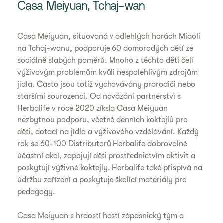
Casa Meiyuan, Tchaj-wan
Casa Meiyuan, situovaná v odlehlých horách Miaoli
na Tchaj-wanu, podporuje 60 domorodých dětí ze
sociálně slabých poměrů. Mnoho z těchto dětí čelí
výživovým problémům kvůli nespolehlivým zdrojům
jídla. Často jsou totiž vychovávány prarodiči nebo
staršími sourozenci. Od navázání partnerství s
Herbalife v roce 2020 zíksla Casa Meiyuan
nezbytnou podporu, včetně denních koktejlů pro
děti, dotací na jídlo a výživového vzdělávání. Každý
rok se 60-100 Distributorů Herbalife dobrovolně
účastní akcí, zapojují děti prostřednictvím aktivit a
poskytují výživné koktejly. Herbalife také přispívá na
údržbu zařízení a poskytuje školící materiály pro
pedagogy.
Casa Meiyuan s hrdostí hostí zápasnický tým a