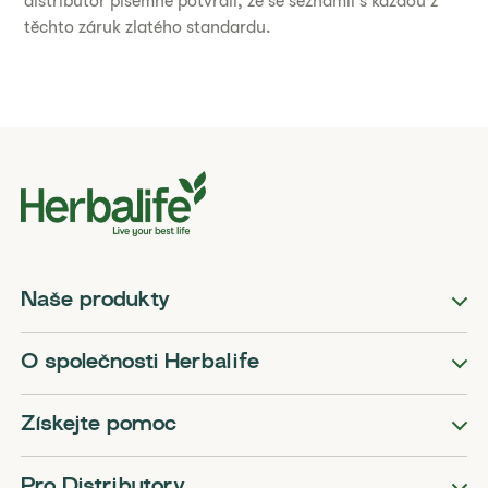
distributor písemně potvrdil, že se seznámil s každou z
těchto záruk zlatého standardu.
Naše produkty
O společnosti Herbalife
Získejte pomoc
Pro Distributory