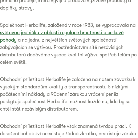
přímého prodeje, která vyvíjí a prodává výživové produkty a
doplňky stravy.
Společnost Herbalife, založená v roce 1983, se vypracovala na
světovou jedničku v oblasti regulace hmotnosti a celkové
pohody
a na jednu z největších světových společností
zabývajících se výživou. Prostřednictvím sítě nezávislých
distributorů dodáváme vysoce kvalitní výživu spotřebitelům po
celém světě.
Obchodní příležitost Herbalife je založena na našem závazku k
vysokým standardům kvality a transparentnosti. S nízkými
počátečními náklady a 90denní zárukou vrácení peněz
poskytuje společnost Herbalife možnost každému, kdo by se
chtěl stát nezávislým distributorem.
Obchodní příležitost Herbalife však znamená tvrdou práci. K
dosažení bohatství neexistuje žádná zkratka, neexistuje záruka