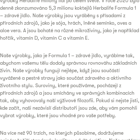
výrobky Herbalife miliony lidí po celém světě. V roce 2020 bylo
denně zkonzumováno 5,3 milionu koktejlů Herbalife Formula 1
– zdravé jídlo. Naše výrobky jsou vyráběny s přísadami z
přírodních zdrojů, jako je sója, hrách, lněné semínko, oves a
aloe vera. A jsou bohaté na různé mikroživiny, jako je například
hořčík, vitamín D, vitamín C a vitamín E.
Naše výrobky, jako je Formula 1 – zdravé jídlo, vyrábíme tak,
abychom vašemu tělu dodaly správnou rovnováhu základních
živin. Naše výrobky fungují nejlépe, když jsou součástí
vyvážené a pestré stravy jako součást zdravého a aktivního
životního stylu. Suroviny, které používáme, pocházejí z
přírodních zdrojů a jsou smíchány ve správných kombinacích
tak, aby vyhovovaly naší výživové filozofii. Pokud si nejste jisti,
kde začít, naši nezávislí distributoři jsou zde, aby vám pomohli
vybrat výrobky, které jsou vhodné pro vaše potřeby.
Na více než 90 trzích, na kterých působíme, dodržujeme