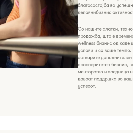
благосостојба во успеш
деловнибизнис активност
​​​Со нашите алатки, тех
продажба, што е временс
wellness бизнис од каде
услови и со ваше темпо.
остварите дополнителен 
просперитетен бизнис, во
менторство и заедница 
даваат поддршка во ваши
успехот.​​​