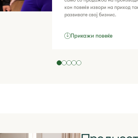
само со продажба на производи
кон повеќе извори на приход так
развивате свој бизнис.
Прикажи повеќе
Дознај повеќе