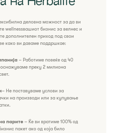
 на Herbalife
ексибилна деловна можност за да ви
те wellnessвашиот бизнис за велнес и
те дополнителен приход под свои
ве како ви даваме поддршкае:
омпанија
– Работиме повеќе од 40
и оснажуваме преку 2 милиона
свет.
и
– Не поставуваме услови за
чки на производи или за купување
атки.
 на парите
– ​Ќе ви вратиме 100% од
изнис пакет ако од која било