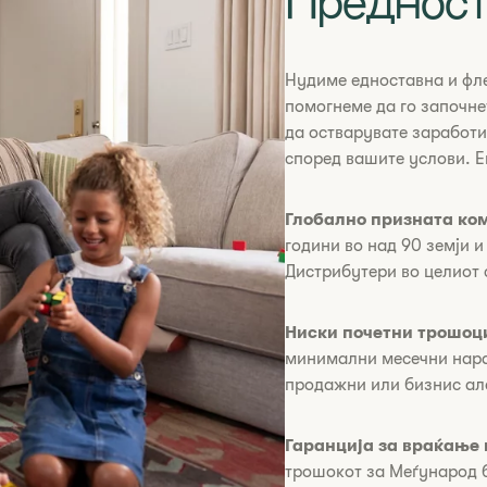
Предноста
Нудиме едноставна и фл
помогнеме да го започне
да остварувате заработи
според вашите услови. Е
​​​​​Глобално призната к
години во над 90 земји 
Дистрибутери во целиот 
Ниски почетни трошоц
минимални месечни нара
продажни или бизнис ал
Гаранција за враќање
трошокот за Меѓународ б