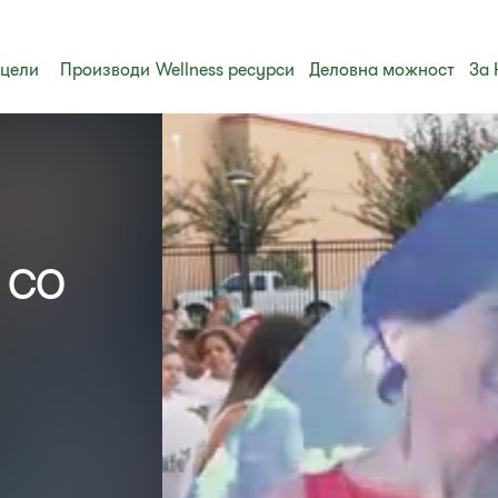
 цели
Производи
Wellness ресурси
Деловна можност
За 
 со