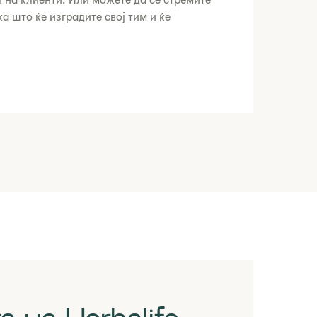
 на клиенти. Или можете да се стремите
а што ќе изградите свој тим и ќе