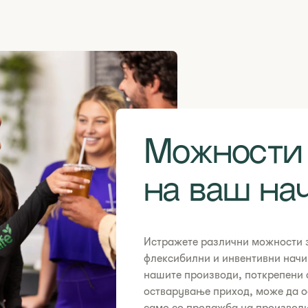
Можности 
на ваш на
Истражете различни можности з
флексибилни и инвентивни начи
нашите производи, поткрепени 
остварување приход, може да о