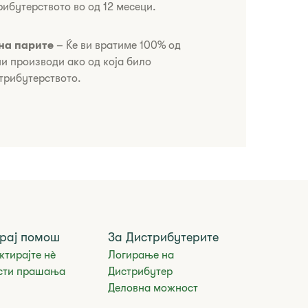
рибутерството во од 12 месеци.
на парите
– Ќе ви вратиме 100% од
ни производи ако од која било
трибутерството.
рај помош
За Дистрибутерите
ктирајте нè
Логирање на
сти прашања
Дистрибутер
Деловна можност