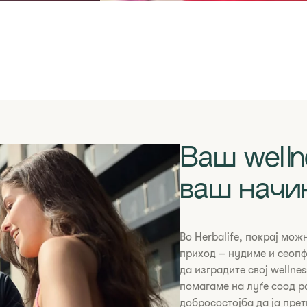
Ваш welln
t
ваш начи
​​​​​​​Во Herbalife, покра
приход – нудиме и сеоп
да изградите свој wellne
помагаме на луѓе соод р
добросостојба да ја прет