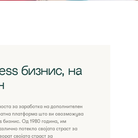
ess бизнис, на
н
ј можноста за заработка на дополнителен
фатна платформа што ви овозможува
ss бизнис. Од 1980 година, им
азлично потекло својата страст за
ворат својата страст за