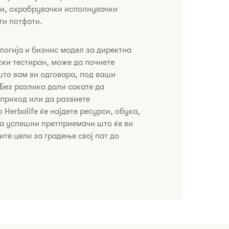
ни, охрабрувачки исполнувачки
и потфати.​
нологија и бизнис модел за директна
ки тестиран, може да почнете
 што вам ви одговара, под ваши
 Без разлика дали сакате да
приход или да развиете
 Herbalife ќе најдете ресурси, обука,
на успешни претприемачи што ќе ви
те цели за градење свој пат до