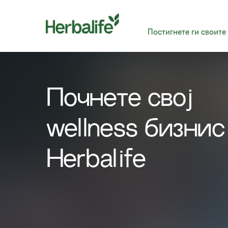
Постигнете ги своите
Почнете свој
wellness бизнис
Herbalife