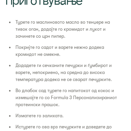
приготвување
Турете го маслиновото масло во тенџере на
тивок оган, додајте го кромидот и лукот и
зачинете со црн пипер.
Покријте го садот и варете нежно додека
кромидот не омекне.
Додадете ги сечканите печурки и ѓумбирот и
варете, непокриено, на средна до висока
температура додека не се сварат печурките.
Во длабок сад турете го напитокот од кокос и
измешајте го со Formula 3 Персонализираниот
протеински прашок.
Изматете го залихата.
Истурете го ова врз печурките и доведете до