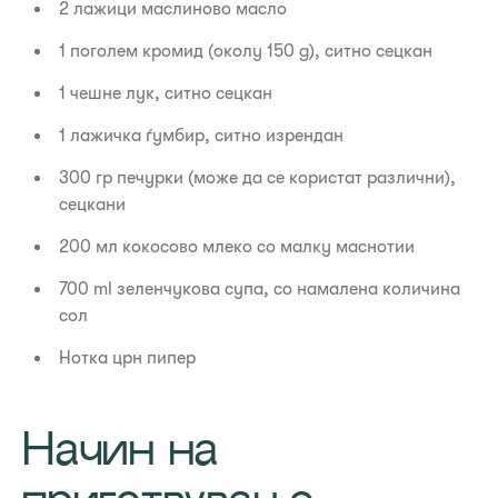
2 лажици маслиново масло
1 поголем кромид (околу 150 g), ситно сецкан
1 чешне лук, ситно сецкан
1 лажичка ѓумбир, ситно изрендан
300 гр печурки (може да се користат различни),
сецкани
200 мл кокосово млеко со малку маснотии
700 ml зеленчукова супа, со намалена количина
сол
Нотка црн пипер
Начин на