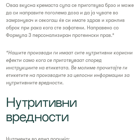
​Оваа вкусна кремаста супа се приготвува брзо и може
да си направите поголема доза и да ја чувате во
замрзнувач и секогаш ќе си имате здрав и хранлив
оброк при рака кога сте зафатени. Направено со
Формула 3 персонализиран протеински прав.*​
*Нашите производи ги имаат сите нутритивни корисни
ефекти само кога се приготвуваат според
инструкциите на етикетата. Ве молиме прочитајте ги
етикетите на производите за целосни информации за
нутритивните вредности.
​Нутритивни
вредности
Нутриенти во една порција: