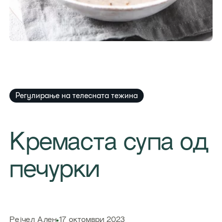
Регулирање на телесната тежина
​Кремаста супа од
печурки
​Рејчел Ален
17 октомври 2023