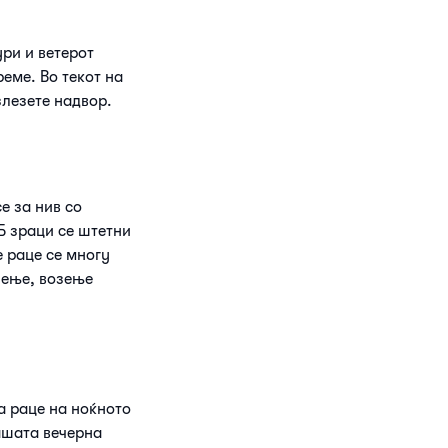
ри и ветерот
еме. Во текот на
злезете надвор.
е за нив со
Б зраци се штетни
 раце се многу
зење, возење
а раце на ноќното
вашата вечерна