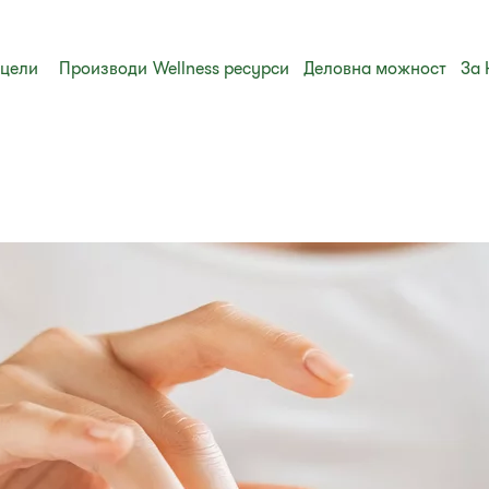
 цели
Производи
Wellness ресурси
Деловна можност
За 