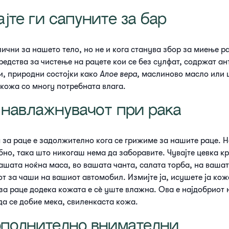
јте ги сапуните за бар
лични за нашето тело, но не и кога станува збор за миење р
средства за чистење на рацете кои се без сулфат, содржат а
, природни состојки како
Алое вера,
маслиново масло или ш
кожа со многу потребната влага.
о навлажнувачот при рака
за раце е задолжително кога се грижиме за нашите раце. Н
но, така што никогаш нема да заборавите. Чувајте цевка кр
ашата ноќна маса, во вашата чанта, салата торба, на ваша
от за чаши на вашиот автомобил. Измијте ја, исушете ја кож
 за раце додека кожата е сè уште влажна. Ова е најдобриот 
да се добие мека, свиленкаста кожа.
ополнително внимателни