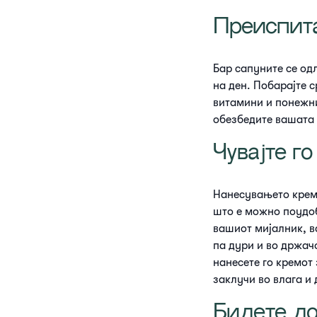
Преиспита
Бар сапуните се од
на ден. Побарајте 
витамини и понежни
обезбедите вашата 
Чувајте г
Нанесувањето крем 
што е можно поудоб
вашиот мијалник, в
па дури и во држач
нанесете го кремот
заклучи во влага и 
Бидете д