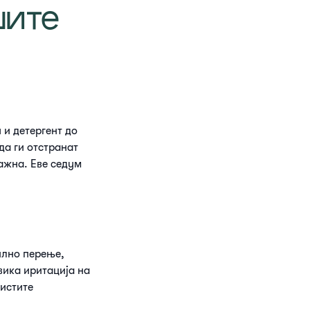
шите
 и детергент до
да ги отстранат
ажна. Еве седум
илно перење,
вика иритација на
чистите