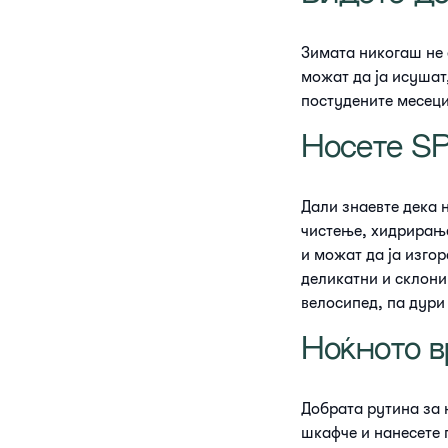
Зимата никогаш не 
можат да ја исушат
постудените месеци
Носете S
Дали знаевте дека 
чистење, хидрирање
и можат да ја изго
деликатни и склони
велосипед, па дури
Ноќното в
Добрата рутина за 
шкафче и нанесете г