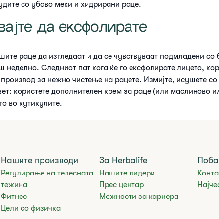
будите со убаво меки и хидрирани раце.
вајте да ексфолирате
шите раце да изгледаат и да се чувствуваат подмладени со 
ш неделно. Следниот пат кога ќе го ексфолирате лицето, ко
 производ за нежно чистење на рацете. Измијте, исушете со
вет: користете дополнителен крем за раце (или маслиново и
го во кутикулите.
Нашите производи
За Herbalife
Поба
Регулирање на телесната
Нашите лидери
Конта
тежина
Прес центар
Најче
Фитнес
Можности за кариера
Цели со физичка