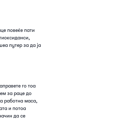
аце повеќе пати
нтиоксиданси,
еа путер за да ја
аправете го тоа
ем за раце до
та работна маса,
ата и потоа
начин да се