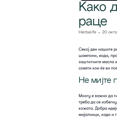
​Како 
раце
Herbalife
20 окт
Секој ден нашите р
шампони, вода, про
заштитните масла к
совети кои ќе ви п
Не мијте 
Многу е важно да г
треба да се избегн
кожата. Добра идеја
мијалници, кади и 