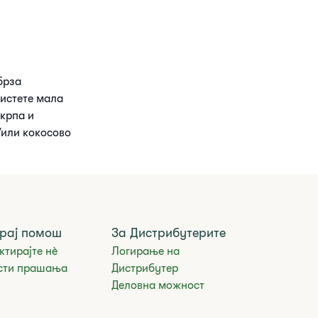
брза
ристете мала
 крпа и
/или кокосово
рај помош
За Дистрибутерите
ктирајте нè
Логирање на
сти прашања
Дистрибутер
Деловна можност