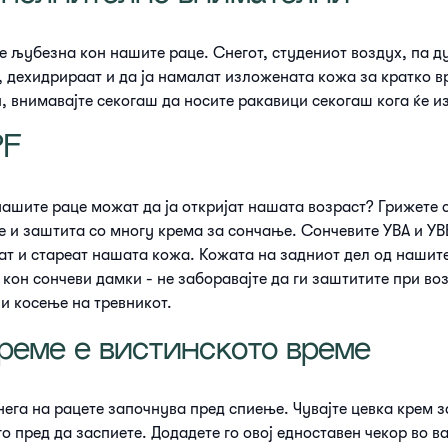
е љубезна кон нашите раце. Снегот, студениот воздух, па ду
, дехидрираат и да ја намалат изложената кожа за кратко вр
, внимавајте секогаш да носите ракавици секогаш кога ќе и
PF
нашите раце можат да ја откријат нашата возраст? Грижете с
 и заштита со многу крема за сончање. Сончевите УВА и УВ
рат и стареат нашата кожа. Кожата на задниот дел од нашите
 кон сончеви дамки - не заборавајте да ги заштитите при во
 и косење на тревникот.
реме е вистинското време
нега на рацете започнува пред спиење. Чувајте цевка крем з
о пред да заспиете. Додадете го овој едноставен чекор во 