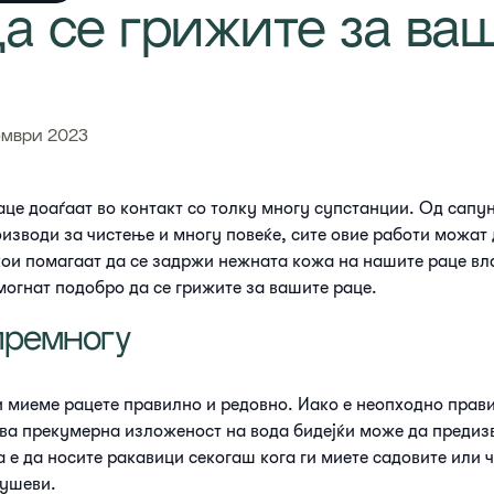
да се грижите за ва
омври 2023
аце доаѓаат во контакт со толку многу супстанции. Од сапун
изводи за чистење и многу повеќе, сите овие работи можат 
ои помагаат да се задржи нежната кожа на нашите раце вл
омогнат подобро да се грижите за вашите раце.
премногу
и миеме рацете правилно и редовно. Иако е неопходно прав
ува прекумерна изложеност на вода бидејќи може да предиз
 е да носите ракавици секогаш кога ги миете садовите или 
тушеви.