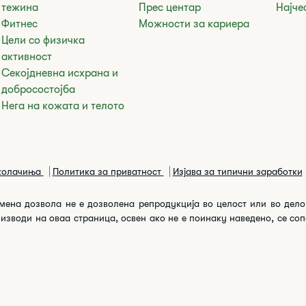
тежина
Прес центар
Најче
Фитнес
Можности за кариера
Цели со физичка
активност
Секојдневна исхрана и
добросостојба
Нега на кожата и телото
 колачиња
Политика за приватност
Изјава за типични заработки
 писмена дозвола не е дозволена репродукција во целост или во дел
изводи на оваа страница, освен ако не е поинаку наведено, се соп