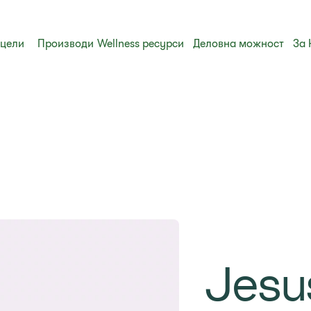
 цели
Производи
Wellness ресурси
Деловна можност
За 
Jesu