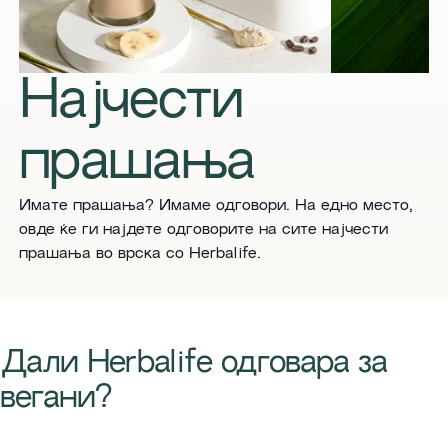
Најчести
прашања
Имате прашања? Имаме одговори. На едно место,
овде ќе ги најдете одговорите на сите најчести
прашања во врска со Herbalife.
​​Дали Herbalife одговара за
вегани?​