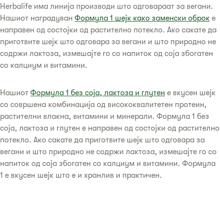
Herbalife има линија производи што одговараат за вегани.
Нашиот наградуван
Формула 1 шејк како заменски оброк
е
направен од состојки од растително потекло. Ако сакате да
приготвите шејк што одговара за вегани и што природно не
содржи лактоза, измешајте го со напиток од соја збогатен
со калциум и витамини.
Нашиот
Формула 1 без соја, лактоза и глутен
е вкусен шејк
со совршена комбинација од висококвалитетен протеин,
растителни влакна, витамини и минерали. Формула 1 без
соја, лактоза и глутен е направен од состојки од растително
потекло. Ако сакате да приготвите шејк што одговара за
вегани и што природно не содржи лактоза, измешајте го со
напиток од соја збогатен со калциум и витамини. Формула
1 е вкусен шејк што е и хранлив и практичен.