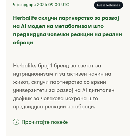
4 февруари 2026
09:00
UTC
Press Releases
Herbalife склучи партнерство за развој
на AI модел на метаболизам што
предвидува човечки реакции на реални
оброци
Herbalife, број 1 бренд во светот за
нутриционизам и за активен начин на
живот, склучи партнерство со врвни
универзитети за развој на AI дигитален
двојник за човекова исхрана што
предвидува реакции на оброци.
Прочитајте повеќе