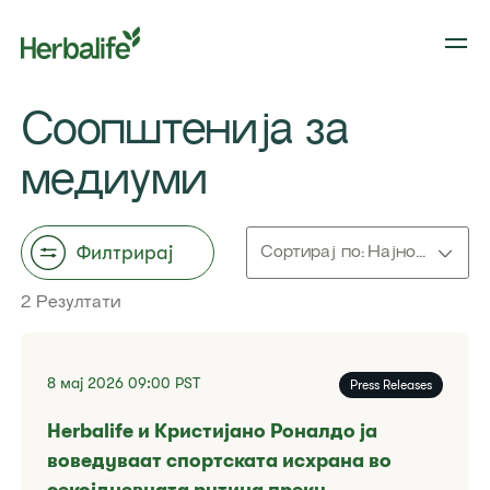
Филтрирај соопштение
Соопштенија за
Датум
Месец
медиуми
Избери месец
Филтрирај
Сортирај по:
Најнови прво
2 Резултати
8 мај 2026
09:00
PST
Press Releases
Herbalife и Кристијано Роналдо ја
воведуваат спортската исхрана во