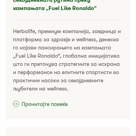
секојдневната рутина преку
кампањата „Fuel Like Ronaldo“
Herbalife, премиум компанија, заедница и
платформа за здравје и wellness, денеска
го најави лансирањето на кампањата
„Fuel Like Ronaldo“, глобална иницијатива
што ги преточува стратегиите за исхрана
и перформанси на елитните спортисти во
практични насоки за секојдневните
љубители на wellness.
Прочитајте повеќе