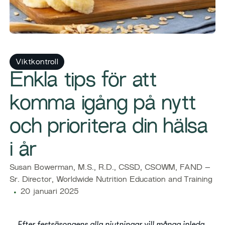
Viktkontroll
Enkla tips för att
komma igång på nytt
och prioritera din hälsa
i år
​Susan Bowerman, M.S., R.D., CSSD, CSOWM, FAND –
Sr. Director, Worldwide Nutrition Education and Training​
20 januari 2025
Efter festsäsongens alla njutningar vill många inleda