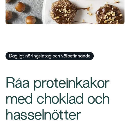
Dagligt näringsintag och välbefinnande
Råa proteinkakor
med choklad och
hasselnötter