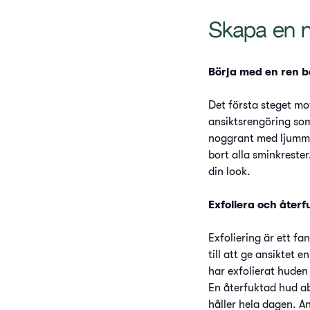
Skapa en na
Börja med en ren b
Det första steget mot
ansiktsrengöring som
noggrant med ljummet
bort alla sminkrester
din look.
Exfoliera och återf
Exfoliering är ett fa
till att ge ansiktet 
har exfolierat huden 
En återfuktad hud a
håller hela dagen. 