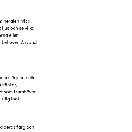
 mineralen mica.
 ljus och se vilka
rna eller
u behöver. Använd
under ögonen eller
å
fläckar,
ekt som framhäver
urlig look.
a deras färg och