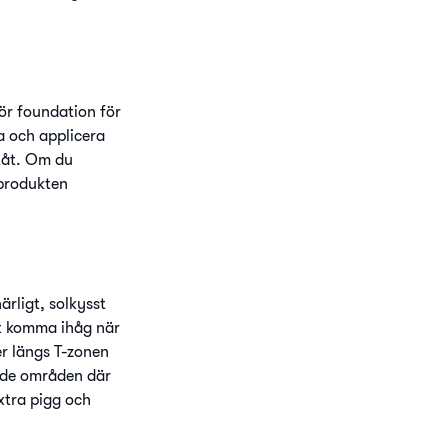
för foundation för
a och applicera
utåt. Om du
 produkten
ärligt, solkysst
att komma ihåg när
er längs T-zonen
å de områden där
xtra pigg och