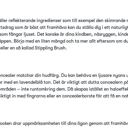
åller reflekterande ingredienser som till exempel den skimrande
ktsdrag som är bäst att framhäva kan du ställa dig i ett naturligt
 som fångar ljuset. Det kanske är dina kindben, näsryggen, kinde
ppen. Börja med en liten mängd och ta mer allt eftersom om d
eller en så kallad Stippling Brush.
n concealer matchar din hudfärg. Du kan behöva en ljusare nyans 
 med en lavendelblå ton. Det är viktigt att dutta concealern
p
områden – inte runtomkring dem. Då skapas istället en haloeff
ktigt in med fingrarna eller en concealerborste för att få en nat
looken drar uppmärksamheten till dina ögon genom att framhäv