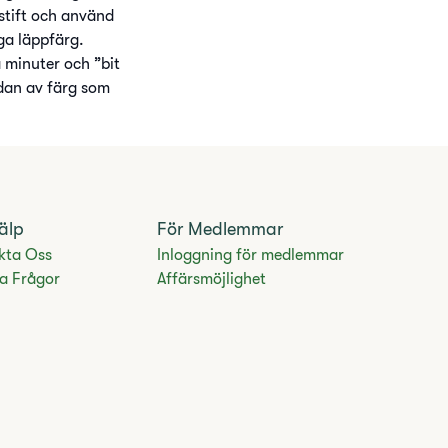
pstift och använd
ga läppfärg.
 minuter och ”bit
ydan av färg som
älp
För Medlemmar
kta Oss
Inloggning för medlemmar
ga Frågor
Affärsmöjlighet