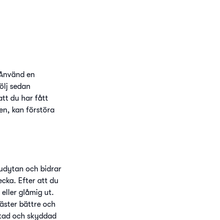
. Använd en
ölj sedan
tt du har fått
nen, kan förstöra
hudytan och bidrar
ecka. Efter att du
 eller glåmig ut.
äster bättre och
ktad och skyddad