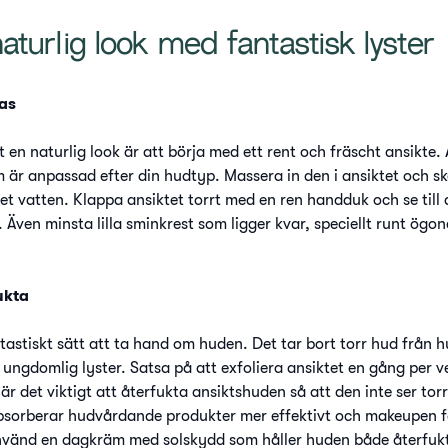
turlig look med fantastisk lyster
as
 en naturlig look är att börja med ett rent och fräscht ansikte
 är anpassad efter din hudtyp. Massera in den i ansiktet och sk
 vatten. Klappa ansiktet torrt med en ren handduk och se till a
. Även minsta lilla sminkrest som ligger kvar, speciellt runt ögo
ukta
ntastiskt sätt att ta hand om huden. Det tar bort torr hud från 
en ungdomlig lyster. Satsa på att exfoliera ansiktet en gång per v
är det viktigt att återfukta ansiktshuden så att den inte ser torr
bsorberar hudvårdande produkter mer effektivt och makeupen f
Använd en dagkräm med solskydd som håller huden både återfu