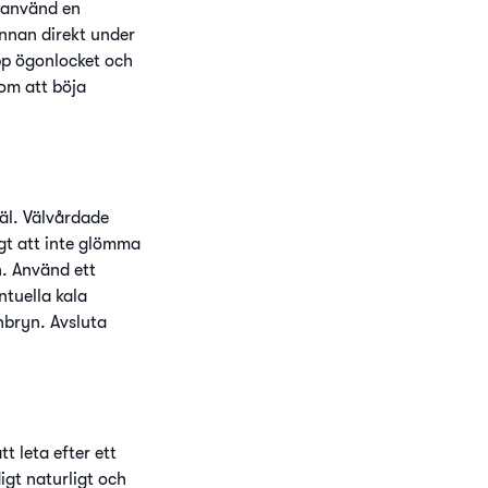
 använd en
ennan direkt under
upp ögonlocket och
om att böja
äl. Välvårdade
gt att inte glömma
n. Använd ett
ntuella kala
nbryn. Avsluta
t leta efter ett
igt naturligt och