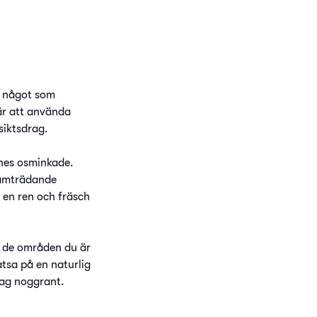
n något som
är att använda
siktsdrag.
ynes osminkade.
ramträdande
 en ren och fräsch
a de områden du är
tsa på en naturlig
drag noggrant.