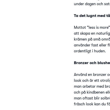
under dagen och sats
Ta det lugnt med t
Mottot ”less is more”
att skapa en naturli
krämen på små område
använder fast eller 
ordentligt i huden.
Bronzer och blushe
Använd en bronzer och
look och är ett otrol
man arbetar med bron
och på kindbenen ell
man oftast blir solb
fräsch look kan du fö