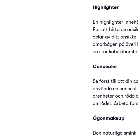
Highlighter
En highlighter inneh
För att hitta de ansi
delar av ditt ansikte
amorbågen på överlä
en stor kabukiborste 
Concealer
Se först till att di
använda en concealer
orenheter och röda 
området. Arbeta försi
Ögonmakeup
Den naturliga smink