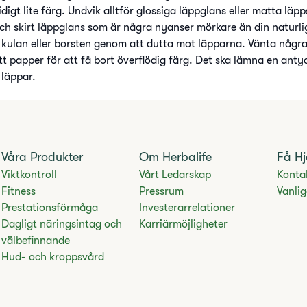
digt lite färg. Undvik alltför glossiga läppglans eller matta läp
 och skirt läppglans som är några nyanser mörkare än din naturli
n kulan eller borsten genom att dutta mot läpparna. Vänta några
tt papper för att få bort överflödig färg. Det ska lämna en ant
 läppar.
Våra Produkter
Om Herbalife
Få Hj
Viktkontroll
Vårt Ledarskap
Konta
Fitness
Pressrum
Vanli
Prestationsförmåga
Investerarrelationer
Dagligt näringsintag och
Karriärmöjligheter
välbefinnande
Hud- och kroppsvård