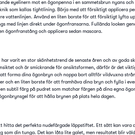
ytande eyelinern mot en ögonpenna i en sammetsbrun nyans och
eknik som kallas
tightlining
. Börja med att försiktigt applicera p
e vattenlinjen. Använd en liten borste för att försiktigt lyfta 
gs med linjen direkt under ögonfransarna. Fullända looken gen
n ögonfranstång och applicera sedan mascara.
ar varit en stor skönhetstrend de senaste åren och av goda sk
siktet och är smickrande för ansiktsformen, därför är det vikti
att forma dina ögonbryn och noppa bort alltför vildvuxna strå
 och en liten borste för att framhäva dina bryn och fylla i eve
a en subtil färg på pudret som matchar färgen på dina egna ögo
gonbrynsgel för att hålla brynen på plats hela dagen.
t hitta det perfekta nudefärgade läppstiftet. Ett sätt kan vara at
g som din tunga. Det kan låta lite galet, men resultatet blir väld