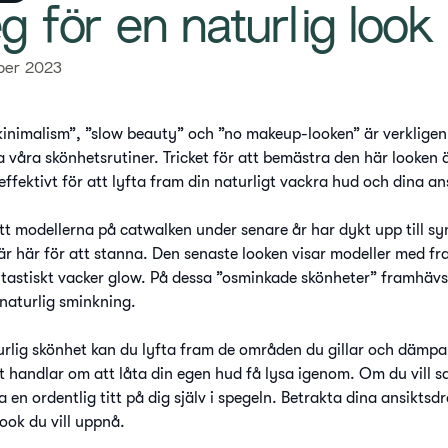
eg för en naturlig look
ber 2023
kinimalism”, ”slow beauty” och ”no makeup-looken” är verklige
våra skönhetsrutiner. Tricket för att bemästra den här looken 
ffektivt för att lyfta fram din naturligt vackra hud och dina an
tt modellerna på catwalken under senare år har dykt upp till s
är här för att stanna. Den senaste looken visar modeller med f
astiskt vacker glow. På dessa ”osminkade skönheter” framhävs
naturlig sminkning.
urlig skönhet kan du lyfta fram de områden du gillar och dämp
 handlar om att låta din egen hud få lysa igenom. Om du vill sa
a en ordentlig titt på dig själv i spegeln. Betrakta dina ansikts
ook du vill uppnå.