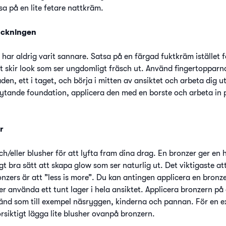
a på en lite fetare nattkräm.
äckningen
 har aldrig varit sannare. Satsa på en färgad fuktkräm istället 
gt skir look som ser ungdomligt fräsch ut. Använd fingertopparn
n, ett i taget, och börja i mitten av ansiktet och arbeta dig 
flytande foundation, applicera den med en borste och arbeta in
r
/eller blusher för att lyfta fram dina drag. En bronzer ger en h
igt bra sätt att skapa glow som ser naturlig ut. Det viktigaste 
zers är att ”less is more”. Du kan antingen applicera en bronz
er använda ett tunt lager i hela ansiktet. Applicera bronzern p
ränd som till exempel näsryggen, kinderna och pannan. För en e
rsiktigt lägga lite blusher ovanpå bronzern.