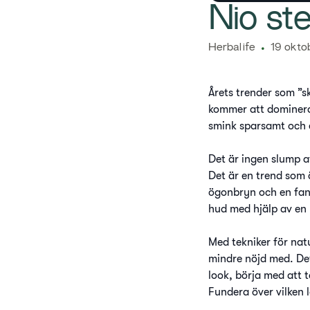
​Nio st
Herbalife
19 okto
Årets trender som ”s
kommer att dominera 
smink sparsamt och e
Det är ingen slump a
Det är en trend som 
ögonbryn och en fant
hud med hjälp av en 
Med tekniker för nat
mindre nöjd med. Det
look, börja med att t
Fundera över vilken l