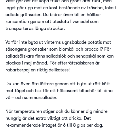
Visst går det att köpa frukt och grönt året runt, men
inget går upp mot en kost bestående av fräscha, lokalt
odlade grönsaker. Du bidrar även till en hållbar
konsumtion genom att utesluta livsmedel som
transporteras långa sträckor.
Varför inte byta ut vinterns ugnsbakade potatis mot
säsongens grönsaker som blomkål och broccoli? För
salladsälskare finns salladslök och senapskål som kan
plockas i maj månad. För efterrättsälskaren är
rabarberpaj en riktig delikatess!
Du kan även äta lättare genom att byta ut rött kött
mot fågel och fisk för ett hälsosamt tillbehör till dina
vår- och sommarsallader.
När temperaturen stiger och du känner dig mindre
hungrig är det extra viktigt att dricka. Det
rekommenderade intaget är 6 till 8 glas per dag.