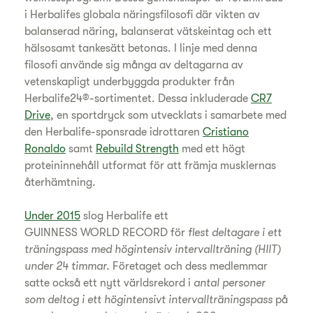
i Herbalifes globala näringsfilosofi där vikten av
balanserad näring, balanserat vätskeintag och ett
hälsosamt tankesätt betonas. I linje med denna
filosofi använde sig många av deltagarna av
vetenskapligt underbyggda produkter från
Herbalife24®-sortimentet. Dessa inkluderade
CR7
Drive
, en sportdryck som utvecklats i samarbete med
den Herbalife-sponsrade idrottaren
Cristiano
Ronaldo
samt
Rebuild Strength
med ett högt
proteininnehåll utformat för att främja musklernas
återhämtning.
Under 2015
slog Herbalife ett
GUINNESS WORLD RECORD för
flest deltagare i ett
träningspass med högintensiv intervallträning (HIIT)
under 24 timmar.
Företaget och dess medlemmar
satte också ett nytt världsrekord i
antal personer
som deltog i ett högintensivt intervallträningspass
på