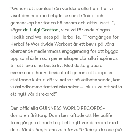
”Genom att samlas från världens alla hörn har vi
visat den enorma betydelse som träning och
gemenskap har för en hälsosam och aktiv livsstil”,
säger
dr. Luigi Gratton
, vice vd för avdelningen
Health and Wellness på Herbalife. ”Framgången för
Herbalife Worldwide Workout är ett bevis på våra
oberoende medlemmars engagemang för att bygga
upp samhällen och gemenskaper där alla inspireras
till att leva sina bästa liv. Med detta globala
evenemang har vi bevisat att genom att skapa en
stöttande kultur, där vi satsar på välbefinnande, kan
vi åstadkomma fantastiska saker – inklusive att sätta
ett nytt världsrekord!”
Den officiella GUINNESS WORLD RECORDS-
domaren Brittany Dunn bekräftade att Herbalife
framgångsrikt hade tagit ett nytt världsrekord med
den
största högintensiva intervallträningsklassen (på