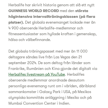
Herbalife har skrivit historia genom att slå ett nytt
GUINNESS WORLD RECORD
med den
största
högintensiva intervallträningsklassen (på flera
platser).
Det globala evenemanget lockade mer än
4 900 oberoende Herbalife-medlemmar och
fitnessentusiaster som hyllade kraften i gemenskap,
hälsa och välbefinnande.
Det globala träningspasset med mer än 11 000
deltagare sändes live från Las Vegas den 21
september 2024. De som deltog från länder som
Frankrike, Rumänien och Kina gjorde det digitalt via
Herbalifes livestream på YouTube
. Herbalifes
oberoende medlemmar anordnade dessutom
personliga evenemang runt om i världen, däribland
sammankomster i Galaxy Park i USA, på Mexikos
olympiska kommittés anläggning i Mexiko och på
Mumbai Convention Center i Indien.