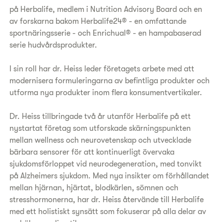
på Herbalife, medlem i Nutrition Advisory Board och en
av forskarna bakom Herbalife24® - en omfattande
sportnäringsserie - och Enrichual® - en hampabaserad
serie hudvårdsprodukter.
I sin roll har dr. Heiss leder företagets arbete med att
modernisera formuleringarna av befintliga produkter och
utforma nya produkter inom flera konsumentvertikaler.
Dr. Heiss tillbringade två år utanför Herbalife på ett
nystartat företag som utforskade skärningspunkten
mellan wellness och neurovetenskap och utvecklade
bärbara sensorer för att kontinuerligt övervaka
sjukdomsförloppet vid neurodegeneration, med tonvikt
på Alzheimers sjukdom. Med nya insikter om förhållandet
mellan hjärnan, hjärtat, blodkärlen, sömnen och
stresshormonerna, har dr. Heiss återvände till Herbalife
med ett holistiskt synsätt som fokuserar på alla delar av