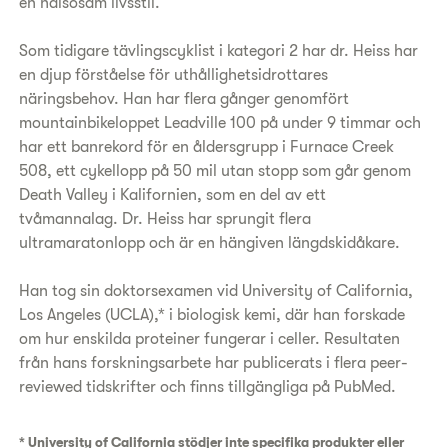
en hälsosam livsstil.
Som tidigare tävlingscyklist i kategori 2 har dr. Heiss har
en djup förståelse för uthållighetsidrottares
näringsbehov. Han har flera gånger genomfört
mountainbikeloppet Leadville 100 på under 9 timmar och
har ett banrekord för en åldersgrupp i Furnace Creek
508, ett cykellopp på 50 mil utan stopp som går genom
Death Valley i Kalifornien, som en del av ett
tvåmannalag. Dr. Heiss har sprungit flera
ultramaratonlopp och är en hängiven längdskidåkare.
Han tog sin doktorsexamen vid University of California,
Los Angeles (UCLA),* i biologisk kemi, där han forskade
om hur enskilda proteiner fungerar i celler. Resultaten
från hans forskningsarbete har publicerats i flera peer-
reviewed tidskrifter och finns tillgängliga på PubMed.
* University of California stödjer inte specifika produkter eller