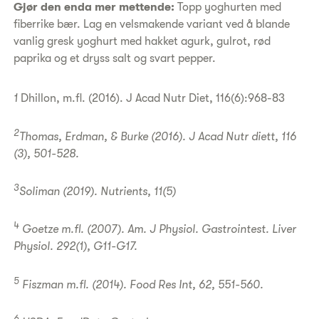
Gjør den enda mer mettende:
Topp yoghurten med
fiberrike bær. Lag en velsmakende variant ved å blande
vanlig gresk yoghurt med hakket agurk, gulrot, rød
paprika og et dryss salt og svart pepper.
1
Dhillon, m.fl. (2016). J Acad Nutr Diet, 116(6):968-83
2
Thomas, Erdman, & Burke (2016). J Acad Nutr diett, 116
(3), 501-528.
3
Soliman (2019). Nutrients, 11(5)
4
Goetze m.fl. (2007). Am. J Physiol. Gastrointest. Liver
Physiol. 292(1), G11-G17.
5
Fiszman m.fl. (2014). Food Res Int, 62, 551-560.
6