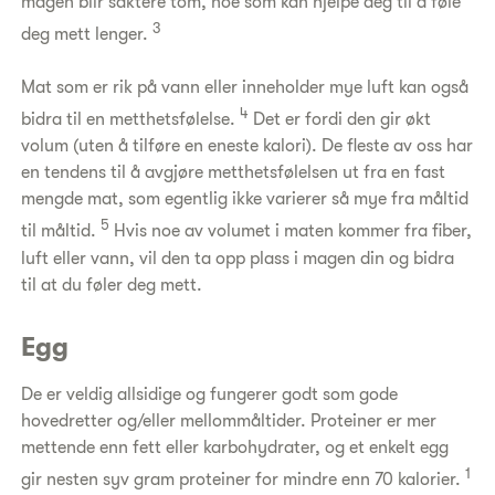
magen blir saktere tom, noe som kan hjelpe deg til å føle
3
deg mett lenger.
Mat som er rik på vann eller inneholder mye luft kan også
4
bidra til en metthetsfølelse.
Det er fordi den gir økt
volum (uten å tilføre en eneste kalori). De fleste av oss har
en tendens til å avgjøre metthetsfølelsen ut fra en fast
mengde mat, som egentlig ikke varierer så mye fra måltid
5
til måltid.
Hvis noe av volumet i maten kommer fra fiber,
luft eller vann, vil den ta opp plass i magen din og bidra
til at du føler deg mett.
Egg
De er veldig allsidige og fungerer godt som gode
hovedretter og/eller mellommåltider. Proteiner er mer
mettende enn fett eller karbohydrater, og et enkelt egg
1
gir nesten syv gram proteiner for mindre enn 70 kalorier.