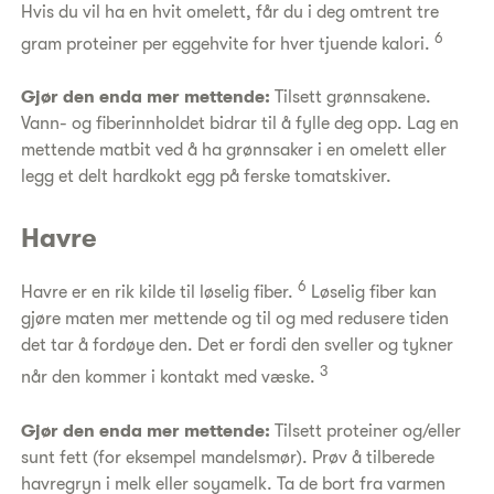
Hvis du vil ha en hvit omelett, får du i deg omtrent tre
6
gram proteiner per eggehvite for hver tjuende kalori.
Gjør den enda mer mettende:
Tilsett grønnsakene.
Vann- og fiberinnholdet bidrar til å fylle deg opp. Lag en
mettende matbit ved å ha grønnsaker i en omelett eller
legg et delt hardkokt egg på ferske tomatskiver.
Havre
6
Havre er en rik kilde til løselig fiber.
Løselig fiber kan
gjøre maten mer mettende og til og med redusere tiden
det tar å fordøye den. Det er fordi den sveller og tykner
3
når den kommer i kontakt med væske.
Gjør den enda mer mettende:
Tilsett proteiner og/eller
sunt fett (for eksempel mandelsmør). Prøv å tilberede
havregryn i melk eller soyamelk. Ta de bort fra varmen