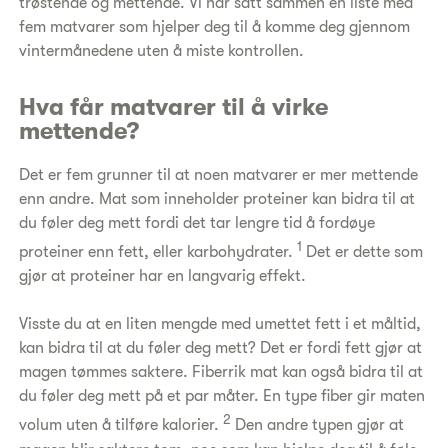
trøstende og mettende. Vi har satt sammen en liste med
fem matvarer som hjelper deg til å komme deg gjennom
vintermånedene uten å miste kontrollen.
Hva får matvarer til å virke
mettende?
Det er fem grunner til at noen matvarer er mer mettende
enn andre. Mat som inneholder proteiner kan bidra til at
du føler deg mett fordi det tar lengre tid å fordøye
1
proteiner enn fett, eller karbohydrater.
Det er dette som
gjør at proteiner har en langvarig effekt.
Visste du at en liten mengde med umettet fett i et måltid,
kan bidra til at du føler deg mett? Det er fordi fett gjør at
magen tømmes saktere. Fiberrik mat kan også bidra til at
du føler deg mett på et par måter. En type fiber gir maten
2
volum uten å tilføre kalorier.
Den andre typen gjør at