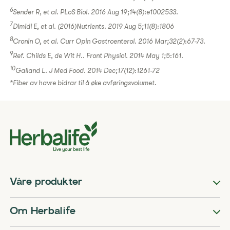
6
Sender R, et al. PLoS Biol. 2016 Aug 19;14(8):e1002533.
7
Dimidi E, et al. (2016)Nutrients. 2019 Aug 5;11(8):1806
8
Cronin O, et al. Curr Opin Gastroenterol. 2016 Mar;32(2):67-73.
9
Ref. Childs E, de Wit H.. Front Physiol. 2014 May 1;5:161.
10
Galland L. J Med Food. 2014 Dec;17(12):1261-72
*Fiber av havre bidrar til å øke avføringsvolumet.
Våre produkter
Om Herbalife