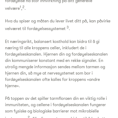
fordøyelse ha stor innvirkning på ditt generelle
1
2
velvære
,
.
Hva du spiser og måten du lever livet ditt på, kan påvirke
3
velværet til fordøyelsessystemet
.
Et næringsrikt, balansert kosthold kan bidra til å gi
næring til alle kroppens celler, inkludert de i
fordøyelseskanalen. Hjernen din og fordøyelseskanalen
din kommuniserer konstant med en rekke signaler. En
utrolig mengde informasjon sendes mellom tarmen og
hjernen din, så mye at nervesystemet som bor i
fordøyelseskanalen ofte kalles for kroppens «andre
hjerne».
På toppen av det spiller tarmfloraen din en viktig rolle i
immuniteten, og cellene i fordøyelseskanalen fungerer
som fysiske og biologiske barrierer mot mikrobielle
2