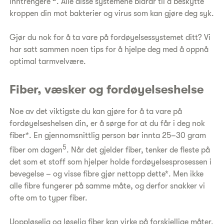
inntrengere
. Alle disse systemene bidrar til å beskytte
kroppen din mot bakterier og virus som kan gjøre deg syk.
Gjør du nok for å ta vare på fordøyelsessystemet ditt? Vi
har satt sammen noen tips for å hjelpe deg med å oppnå
optimal tarmvelvære.
Fiber, væsker og fordøyelseshelse
Noe av det viktigste du kan gjøre for å ta vare på
fordøyelseshelsen din, er å sørge for at du får i deg nok
fiber*. En gjennomsnittlig person bør innta 25–30 gram
5
fiber om dagen
. Når det gjelder fiber, tenker de fleste på
det som et stoff som hjelper holde fordøyelsesprosessen i
bevegelse – og visse fibre gjør nettopp dette*. Men ikke
alle fibre fungerer på samme måte, og derfor snakker vi
ofte om to typer fiber.
Uoppløselig og løselig fiber kan virke på forskjellige måter.