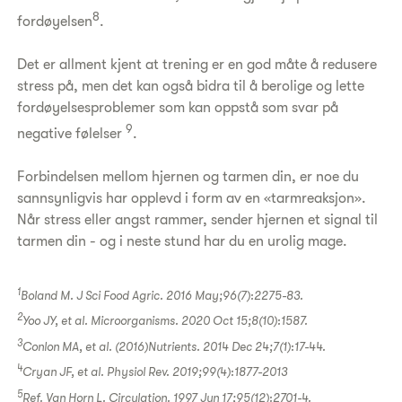
8
fordøyelsen
.
Det er allment kjent at trening er en god måte å redusere
stress på, men det kan også bidra til å berolige og lette
fordøyelsesproblemer som kan oppstå som svar på
9
negative følelser
.
Forbindelsen mellom hjernen og tarmen din, er noe du
sannsynligvis har opplevd i form av en «tarmreaksjon».
Når stress eller angst rammer, sender hjernen et signal til
tarmen din - og i neste stund har du en urolig mage.
1
Boland M. J Sci Food Agric. 2016 May;96(7):2275-83.
2
Yoo JY, et al. Microorganisms. 2020 Oct 15;8(10):1587.
3
Conlon MA, et al. (2016)Nutrients. 2014 Dec 24;7(1):17-44.
4
Cryan JF, et al. Physiol Rev. 2019;99(4):1877-2013
5
Ref. Van Horn L. Circulation. 1997 Jun 17;95(12):2701-4.