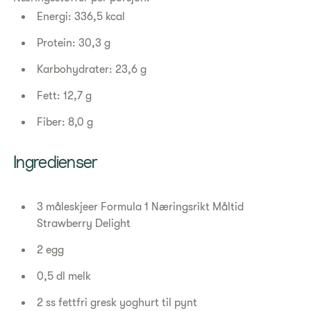
Energi: 336,5 kcal
Protein: 30,3 g
Karbohydrater: 23,6 g
Fett: 12,7 g
Fiber: 8,0 g
Ingredienser
3 måleskjeer Formula 1 Næringsrikt Måltid
Strawberry Delight
2 egg
0,5 dl melk
2 ss fettfri gresk yoghurt til pynt