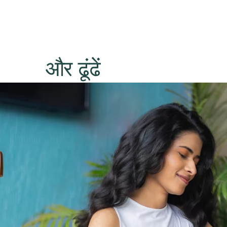
और ढूंढें