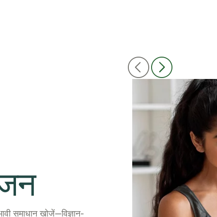
वजन
ावी समाधान खोजें—विज्ञान-